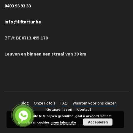
0493 93 93 33
info@liftartur.be
BTW:
BE0713.495.178
Leuven en binnen een straal van 30 km
Blog
Onze Foto’s
FAQ
Waarom voor ons kiezen
Getuigenissen
Contact
Door de site te te blijven gebruiken, gaat u akkoord met het
Accepteren
gebruik van cookies.
meer informatie
© 2026 Een Trapje Hoger: Verhuizen met LiftArtur.be