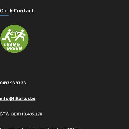
Quick
Contact
0493 93 93 33
info@liftartur.be
BTW:
BE0713.495.178