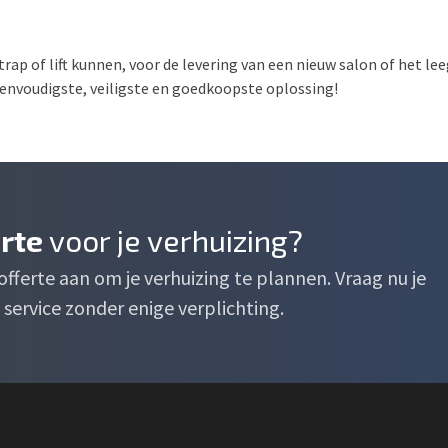
trap of lift kunnen, voor de levering van een nieuw salon of het l
 eenvoudigste, veiligste en goedkoopste oplossing!
erte
voor je verhuizing?
e offerte aan om je verhuizing te plannen. Vraag nu je
service zonder enige verplichting.