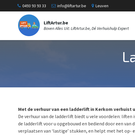
0493 93 93 33
info@liftartur.be
Leuven
LiftArtur.be
Boven Alles Uit: LiftArtur.be, Dé Verhuishulp Expert
L
Met de verhuur van een ladderlift in Kerkom verhuist 
De verhuur van de ladderlift biedt u vele voordelen: liften
de ladderlift voor u opgebouwd en bediend door een van d
verplaatsen van ‘lastige’ stukken, en helpt met het op- en