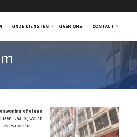
M
ONZE DIENSTEN
OVER ONS
CONTACT
om
ovenwoning of etage.
huizen. Daarbij wordt
 advies over het