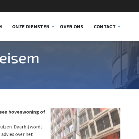
M
ONZE DIENSTEN
OVER ONS
CONTACT
Beisem
af een bovenwoning of
huizen. Daarbij wordt
 advies over het