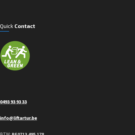
Quick
Contact
0493 93 93 33
info@liftartur.be
BTW:
BE0713.495.178