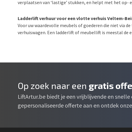
verplaatsen van ‘lastige’ stukken, en helpt met het op- en
Ladderlift verhuur voor een vlotte verhuis Veltem-Be
Voor uw waardevolle meubels of goederen die niet via de 
verhuiswagen. Een ladderlift of meubellift is meestal de
Op zoek naar een
gratis off
LiftArtur.be biedt je een vrijblijvende en snell
gepersonaliseerde offerte aan en ontdek onze 