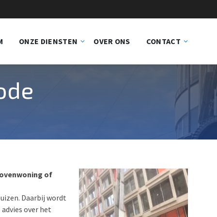
M
ONZE DIENSTEN
OVER ONS
CONTACT
rode
 bovenwoning of
huizen. Daarbij wordt
 advies over het