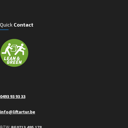
Quick
Contact
0493 93 93 33
info@liftartur.be
BTW:
BE0713.495.178