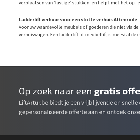
verplaatsen van ‘lastige’ stukken, en helpt met het op- en
Ladderlift verhuur voor een vlotte verhuis Attenrode
Voor uw waardevolle meubels of goederen die niet via de 
verhuiswagen. Een ladderlift of meubellift is meestal de
Op zoek naar een
gratis off
LiftArtur.be biedt je een vrijblijvende en snell
gepersonaliseerde offerte aan en ontdek onze 