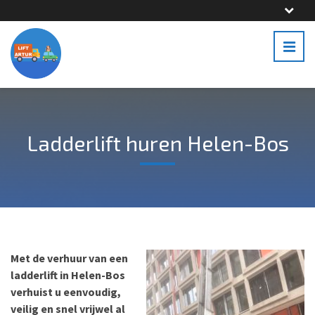
Ladderlift huren Helen-Bos
Met de verhuur van een
ladderlift in Helen-Bos
verhuist u eenvoudig,
veilig en snel vrijwel al