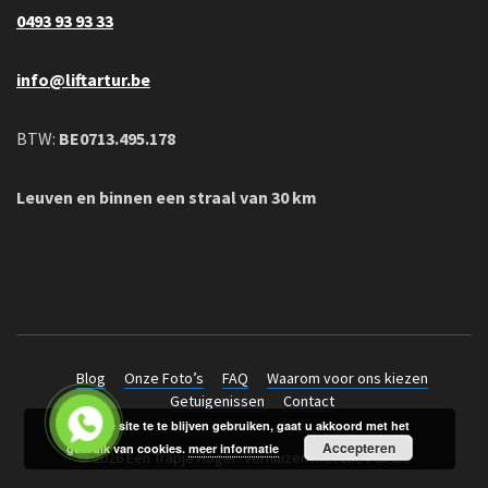
0493 93 93 33
info@liftartur.be
BTW:
BE0713.495.178
Leuven en binnen een straal van 30 km
Blog
Onze Foto’s
FAQ
Waarom voor ons kiezen
Getuigenissen
Contact
Door de site te te blijven gebruiken, gaat u akkoord met het
Accepteren
gebruik van cookies.
meer informatie
© 2026 Een Trapje Hoger: Verhuizen met LiftArtur.be