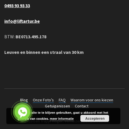
0493 93 93 33
info@liftartur.be
BTW:
BE0713.495.178
Leuven en binnen een straal van 30 km
Blog
Onze Foto’s
FAQ
Waarom voor ons kiezen
Getuigenissen
Contact
Door de site te te blijven gebruiken, gaat u akkoord met het
Accepteren
gebruik van cookies.
meer informatie
© 2026 Een Trapje Hoger: Verhuizen met LiftArtur.be