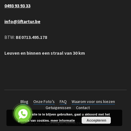
0493 93 93 33
info@liftartur.be
BTW:
BE0713.495.178
Leuven en binnen een straal van 30 km
Blog
Onze Foto’s
FAQ
Waarom voor ons kiezen
Getuigenissen
Contact
Door de site te te blijven gebruiken, gaat u akkoord met het
Accepteren
gebruik van cookies.
meer informatie
© 2026 Een Trapje Hoger: Verhuizen met LiftArtur.be