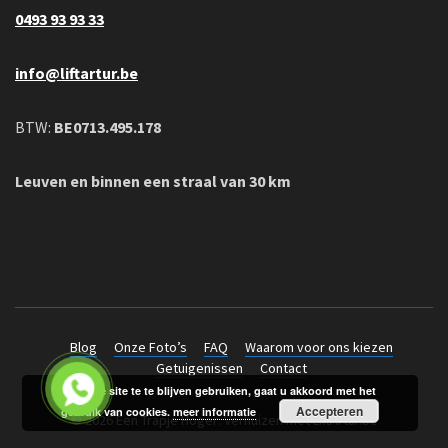
0493 93 93 33
info@liftartur.be
BTW:
BE0713.495.178
Leuven en binnen een straal van 30 km
Blog
Onze Foto’s
FAQ
Waarom voor ons kiezen
Getuigenissen
Contact
Door de site te te blijven gebruiken, gaat u akkoord met het
Accepteren
gebruik van cookies.
meer informatie
© 2026 Een Trapje Hoger: Verhuizen met LiftArtur.be