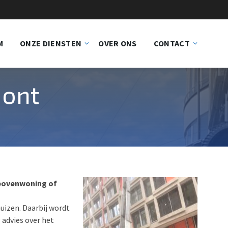
M
ONZE DIENSTEN
OVER ONS
CONTACT
mont
n bovenwoning of
huizen. Daarbij wordt
 advies over het