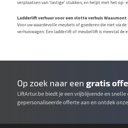
verplaatsen van ‘lastige’ stukken, en helpt met het op- en
Ladderlift verhuur voor een vlotte verhuis Waasmont
Voor uw waardevolle meubels of goederen die niet via de 
verhuiswagen. Een ladderlift of meubellift is meestal de
Op zoek naar een
gratis off
LiftArtur.be biedt je een vrijblijvende en snell
gepersonaliseerde offerte aan en ontdek onze 