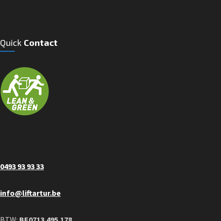
Quick
Contact
0493 93 93 33
info@liftartur.be
BTW:
BE0713.495.178