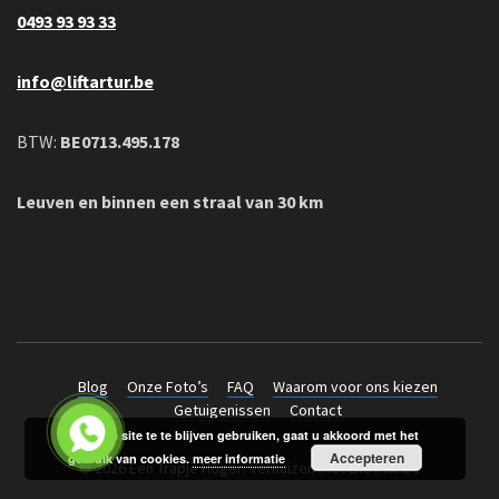
0493 93 93 33
info@liftartur.be
BTW:
BE0713.495.178
Leuven en binnen een straal van 30 km
Blog
Onze Foto’s
FAQ
Waarom voor ons kiezen
Getuigenissen
Contact
Door de site te te blijven gebruiken, gaat u akkoord met het
Accepteren
gebruik van cookies.
meer informatie
© 2026 Een Trapje Hoger: Verhuizen met LiftArtur.be