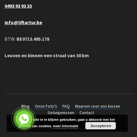
0493 93 93 33
info@liftartur.be
BTW:
BE0713.495.178
Leuven en binnen een straal van 30 km
Blog
Onze Foto’s
FAQ
Waarom voor ons kiezen
Getuigenissen
Contact
Door de site te te blijven gebruiken, gaat u akkoord met het
Accepteren
gebruik van cookies.
meer informatie
© 2026 Een Trapje Hoger: Verhuizen met LiftArtur.be