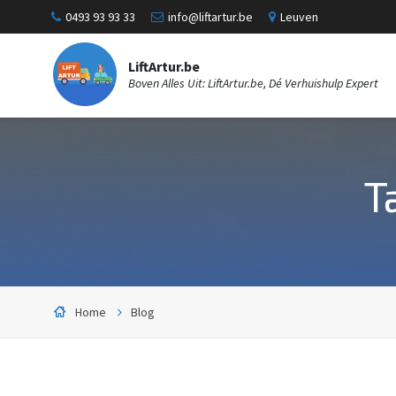
0493 93 93 33
info@liftartur.be
Leuven
LiftArtur.be
Boven Alles Uit: LiftArtur.be, Dé Verhuishulp Expert
T
Home
Blog