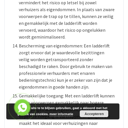
vermindert het risico op letsel bij zowel
verhuizers als eigendommen. In plaats van zware
voorwerpen de trap op te tillen, kunnen ze veilig
en gemakkelijk met de ladderlift worden
vervoerd, waardoor het risico op ongelukken
wordt geminimaliseerd.
Bescherming van eigendommen: Een ladderlift
zorgt ervoor dat je waardevolle bezittingen
veilig worden getransporteerd zonder
beschadigd te raken. Door gebruik te maken van
professionele verhuurders met ervaren
bedieningstechnici kun je er zeker van zijn dat je
eigendommen in goede handen zijn.
Gemakkelijke toegang: Met een ladderlift kunnen
grote voorwerpen gemakkelijk naar hogere
Door de site te te blijven gebruiken, gaat u akkoord met het
verdiepingen worden gebracht, zelfs als er
Accepteren
gebruik van cookies.
meer informatie
beperkte toegang is via trappen of gangen. Dit
maakt het ideaal voor verhuizingen naar