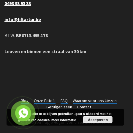
0493 93 93 33
info@liftartur.be
BTW:
BE0713.495.178
Leuven en binnen een straal van 30 km
Blog
Onze Foto’s
FAQ
Waarom voor ons kiezen
Getuigenissen
Contact
Door de site te te blijven gebruiken, gaat u akkoord met het
Accepteren
gebruik van cookies.
meer informatie
© 2026 Een Trapje Hoger: Verhuizen met LiftArtur.be